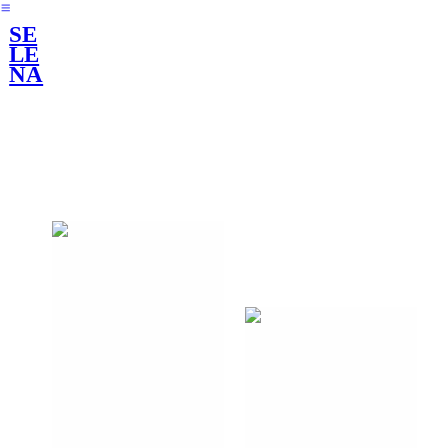
︎
SE
LE
NA